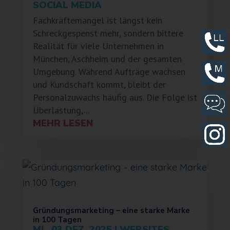
SOCIAL MEDIA
Fachkräftemangel ist längst kein
Schreckgespenst mehr, sondern bittere
Realität für viele Unternehmen in
München, Aschheim und der gesamten
Umgebung. Während Aufträge wachsen
und Kundschaft kommt, bleibt der
Personalzuwachs häufig aus. Die Folge ist
Überlastung,...
MEHR LESEN
Gründungsmarketing – eine starke Marke
in 100 Tagen
MI., 03 DEZ. 2025
|
WEBSITES