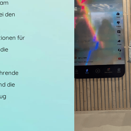
e am
ei den
tionen für
die
ührende
nd die
zug